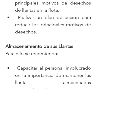
principales motivos de desechos 
de llantas en la flota.
 Realizar un plan de acción para 
reducir los principales motivos de 
desechos.
Almacenamiento de sus Llantas
Para ello se recomienda:
 Capacitar al personal involucrado 
en la importancia de mantener las 
llantas almacenadas 
adecuadamente. 
 Definir un encargado de la 
recepción de llantas para 
almacenamiento.
 Definir un lugar adecuado para el 
almacenamiento de las llantas.
 En el caso que las llantas estén a la 